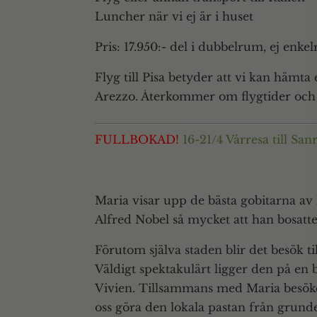
Luncher när vi ej är i huset
Pris: 17.950:- del i dubbelrum, ej enke
Flyg till Pisa betyder att vi kan hämta e
Arezzo. Återkommer om flygtider och h
FULLBOKAD!
16-21/4 Vårresa till Sa
Maria visar upp de bästa gobitarna av
Alfred Nobel så mycket att han bosat
Förutom själva staden blir det besök ti
Väldigt spektakulärt ligger den på e
Vivien. Tillsammans med Maria besöker
oss göra den lokala pastan från grund