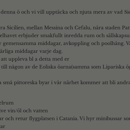
e i denna ö och vi vill upptäcka och njuta mera av vad Sic
a Sicilien, mellan Messina och Cefalu, nära staden Pat
elhavet erbjuder smakfullt inredda rum och sällskaps
ta av gemensamma middagar, avkoppling och poolhäng. 
ärliga middagar varje dag.
 att uppleva bl a detta med er
r till någon av de Eoliska öarna(samma som Lipariska ö
 små pittoreska byar i vår närhet kommer att bli andra 
belrum
ive vin/öl och vatten
ur och retur flygplatsen i Catania. Vi hyr minibussar som
gar