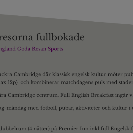
resorna fullbokade
gland Goda Resan Sports
vackra
Cambridge
där klassisk engelsk kultur möter publ
x 12p) och kombinerar matchdagens puls med stadens 
nära Cambridge centrum.
Full English Breakfast
ingår v
sdag-måndag
med fotboll, pubar, aktiviteter och kultur i
 dubbelrum (4 nätter) på Premier Inn inkl full Engelsk f