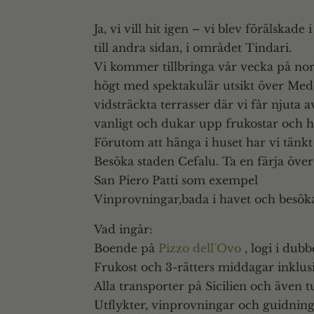
Ja, vi vill hit igen – vi blev förälskad
till andra sidan, i området Tindari.
Vi kommer tillbringa vår vecka på norr
högt med spektakulär utsikt över Med
vidsträckta terrasser där vi får nju
vanligt och dukar upp frukostar och h
Förutom att hänga i huset har vi tänkt
Besöka staden Cefalu. Ta en färja öve
San Piero Patti som exempel
Vinprovningar,bada i havet och besöka
Vad ingår:
Boende på
Pizzo dell´Ovo
, logi i dub
Frukost och 3-rätters middagar inklus
Alla transporter på Sicilien och även t
Utflykter, vinprovningar och guidnin