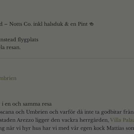
d – Notts Co. inkl halsduk & en Pint 🍻
nstead flygplats
la resan.
mbrien
r i en och samma resa
oscana och Umbrien och varför då inte ta godbitar från 
 staden Arezzo ligger den vackra herrgården,
Villa Pal
g när vi hyr hus har vi med vår egen kock Mattias som se