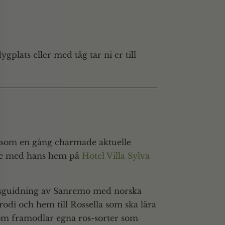
ygplats eller med tåg tar ni er till
en som en gång charmade aktuelle
nne med hans hem på
Hotel Villa Sylva
dagsguidning av Sanremo med norska
odi och hem till Rossella som ska lära
som framodlar egna ros-sorter som