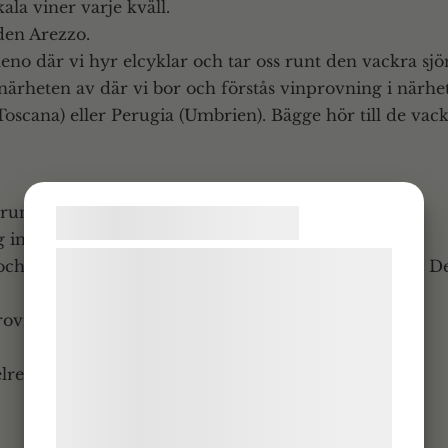
la viner varje kväll.
den Arezzo.
imeno där vi hyr elcyklar och tar oss runt den vackra s
 i närheten av där vi bor och förstås vinprovning i närhe
(Toscana) eller Perugia (Umbrien). Bägge hör till de vac
elrum
Samtykke til cookies
 inklusive vin/öl och vatten
Vi og vores samarbejdspartnere bruger
 och retur Pisa-Arezzo. Lämpligast är att flyg till Pisa. 
teknologier, herunder cookies, til at
indsamle oplysninger om dig til forskellige
provningar, hyra av cyklar
formål, herunder: Tilpasning af annoncering,
bedre brugeroplevelse, funktionalitet,
selresurs finns med under hela veckan
statistik og marketing. Disse oplysninger
kan blive delt med annoncerings- og