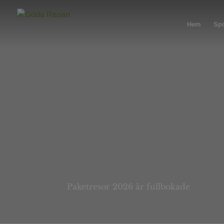
Hem
Spo
Paketresor 2026 är fullbokade