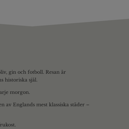
iv, gin och fotboll. Resan är
historiska själ.
arje morgon.
 en av Englands mest klassiska städer –
rukost.