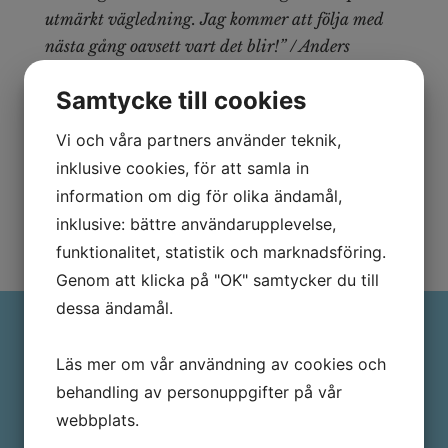
utmärkt vägledning. Jag kommer att följa med
nästa gång oavsett vart det blir!” / Anders
Följ oss gärna på
Instagram
Samtycke till cookies
Håkan & Mattias
Vi och våra partners använder teknik,
inklusive cookies, för att samla in
Skicka gärna ett mail om du undrar nåt
information om dig för olika ändamål,
sports@godaresan.se
inklusive: bättre användarupplevelse,
funktionalitet, statistik och marknadsföring.
Genom att klicka på "OK" samtycker du till
dessa ändamål.
Läs mer om vår användning av cookies och
behandling av personuppgifter på vår
webbplats.
Vilka är reseledarna?