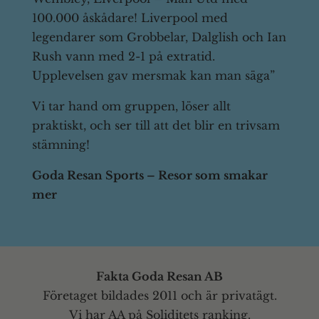
100.000 åskådare! Liverpool med
legendarer som Grobbelar, Dalglish och Ian
Rush vann med 2-1 på extratid.
Upplevelsen gav mersmak kan man säga”
Vi tar hand om gruppen, löser allt
praktiskt, och ser till att det blir en trivsam
stämning!
Goda Resan Sports – Resor som smakar
mer
Fakta Goda Resan AB
Företaget bildades 2011 och är privatägt.
Vi har AA på Soliditets ranking.