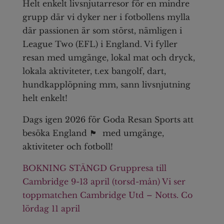
Helt enkelt livsnjutarresor för en mindre
grupp där vi dyker ner i fotbollens mylla
där passionen är som störst, nämligen i
League Two (EFL) i England. Vi fyller
resan med umgänge, lokal mat och dryck,
lokala aktiviteter, t.ex bangolf, dart,
hundkapplöpning mm, sann livsnjutning
helt enkelt!
Dags igen 2026 för Goda Resan Sports att
besöka England 🏴󠁧󠁢󠁥󠁮󠁧󠁿 med umgänge,
aktiviteter och fotboll!
BOKNING STÄNGD Gruppresa till
Cambridge 9-13 april (torsd-mån) Vi ser
toppmatchen Cambridge Utd – Notts. Co
lördag 11 april