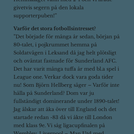
givetvis segern på den lokala
supporterpuben!”
Varför det stora fotbollsintresset?
”Det började för många år sedan, början på
80-talet, i pojkrummet hemma på
Soldatvägen i Leksand då jag helt plötsligt
och oväntat fastnade för Sunderland AFC.
Det har varit många tuffa år med bl.a spel i
League one. Verkar dock vara goda tider
nu! Som Björn Hellberg säger – Varför inte
hålla på Sunderland? Dom var ju
fullständigt dominerande under 1890-talet!
Jag älskar att åka över till England och det
startade redan -83 då vi åkte till London
med klass 9e. Vi såg ligacupfinalen på
Wembley, Liverpool – Man Utd med