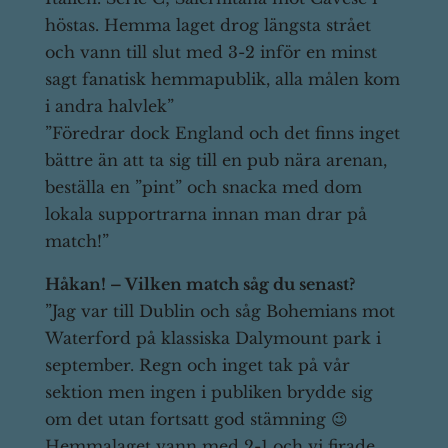
höstas. Hemma laget drog längsta strået
och vann till slut med 3-2 inför en minst
sagt fanatisk hemmapublik, alla målen kom
i andra halvlek”
”Föredrar dock England och det finns inget
bättre än att ta sig till en pub nära arenan,
beställa en ”pint” och snacka med dom
lokala supportrarna innan man drar på
match!”
Håkan! – Vilken match såg du senast?
”Jag var till Dublin och såg Bohemians mot
Waterford på klassiska Dalymount park i
september. Regn och inget tak på vår
sektion men ingen i publiken brydde sig
om det utan fortsatt god stämning 😉
Hemmalaget vann med 2-1 och vi firade