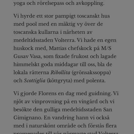
yoga och rörelsepass och avkoppling.
Vi hyrde ett stor pampigt toscanskt hus
med pool med en mäktig vy över de
toscanska kullarna i närheten av
medeltidsstaden Volterra. Vi hade en egen
huskock med, Mattias chefskock på M/S
Gusav Vasa, som fixade frukost och lagade
himmelskt goda middagar till oss, bla de
lokala rätterna
Ribollita
(grönsakssoppa)
och
Scottiglia
(köttgryta) med polenta.
Vi gjorde Florens en dag med guidning. Vi
njöt av vinprovning på en vingård och vi
besökte den gulliga medeltidsstaden San
Gimignano. En vandring hann vi också
med i naturskönt område och förstås flera
promenader till vår närmaste stad Volterra.