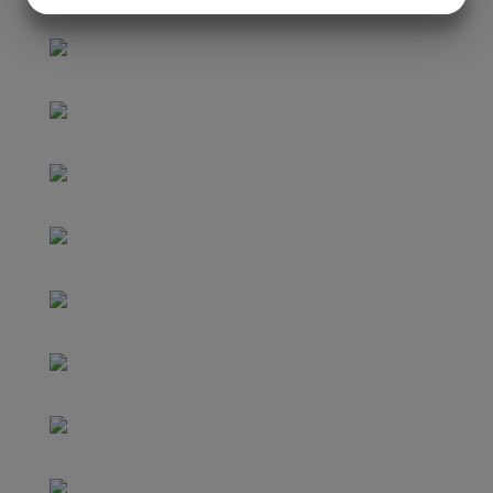
JA
NEJ
JA
NEJ
MARKNADSFÖRING
STATISTIK