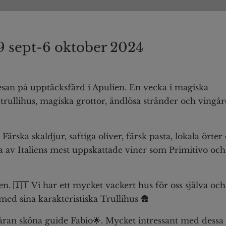
9 sept-6 oktober 2024
an på upptäcksfärd i Apulien. En vecka i magiska
trullihus, magiska grottor, ändlösa stränder och vingå
Färska skaldjur, saftiga oliver, färsk pasta, lokala örter
 av Italiens mest uppskattade viner som Primitivo och
en. 🇮🇹 Vi har ett mycket vackert hus för oss själva och
 med sina karakteristiska Trullihus 🛖
våran sköna guide Fabio🌟. Mycket intressant med dessa