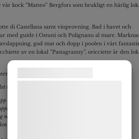
 vår kock ”Matteo” Bergfors som brukligt en härlig lok
tte di Castellana samt vinprovning. Bad i havet och
stur med guide i Ostuni och Polignano al mare. Markna
avslappning, god mat och dopp i poolen i vårt fantasti
ecchiette av en lokal ”Pastagranny”, oricciette är den lok
Samtykke til cookies
terade resan såhär:
Vi og vores samarbejdspartnere bruger
det vi hoppades på:
teknologier, herunder cookies, til at
rupp och lära känna nya människor
indsamle oplysninger om dig til forskellige
upplevelser, smaksensationer i mat och dryck
formål, herunder: Tilpasning af annoncering,
ig miljö
bedre brugeroplevelse, funktionalitet,
den lokala maten vilken serveras varje kväll och avnjuts i
statistik og marketing. Disse oplysninger
kan blive delt med annoncerings- og