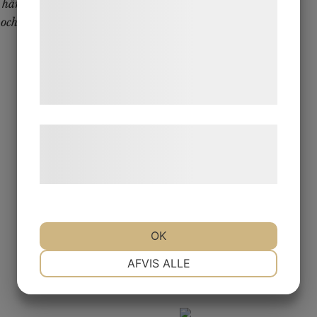
tar hänsyn till varandra och ibland delar vi badrum
analysepartnere, som kan kombinere dem
 och som dessutom fixar språket
med data, du tidligere har givet dem eller
de har indsamlet gennem din brug af deres
tjenester. Ved at klikke på 'OK' giver du
samtykke til disse formål.
Læs mere om vores brug af cookies og
behandling af persondata på vores
hjemmeside.
OK
NØDVENDIGE
PRÆFERENCER
AFVIS ALLE
MARKETING
STATISTIK