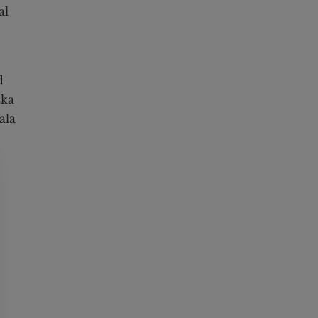
al
d
ska
ala