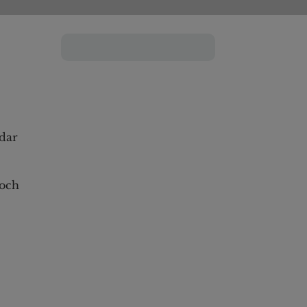
rdar
 och