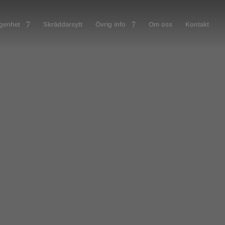
ägenhet
Skräddarsytt
Övrig info
Om oss
Kontakt