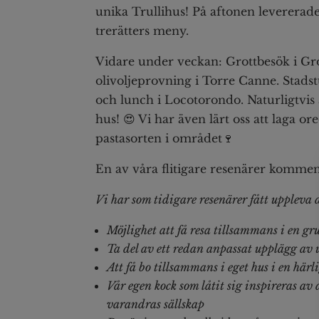
unika Trullihus! På aftonen levererade
trerätters meny.
Vidare under veckan: Grottbesök i Gro
olivoljeprovning i Torre Canne. Stad
och lunch i Locotorondo. Naturligtvis 
hus! 😍 Vi har även lärt oss att laga or
pastasorten i området🍷
En av våra flitigare resenärer kommen
Vi har som tidigare resenärer fått uppleva 
Möjlighet att få resa tillsammans i en g
Ta del av ett redan anpassat upplägg av 
Att få bo tillsammans i eget hus i en härl
Vår egen kock som låtit sig inspireras av 
varandras sällskap