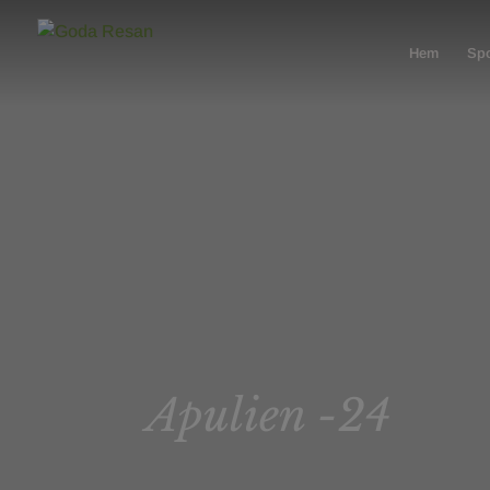
Hem
Spo
Apulien -24