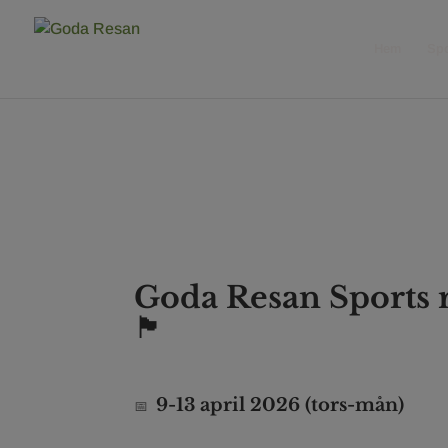
Hem
Spo
Cambridge, England Feelgoodresa med
Goda Resan Sports 
🏴󠁧󠁢󠁥󠁮󠁧󠁿
9-13 april 2026 (tors-mån)
📅