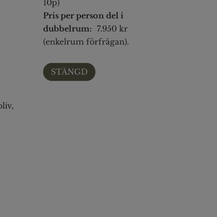
10p)
Pris per person del i
dubbelrum:
7.950 kr
(enkelrum förfrågan).
STÄNGD
liv,