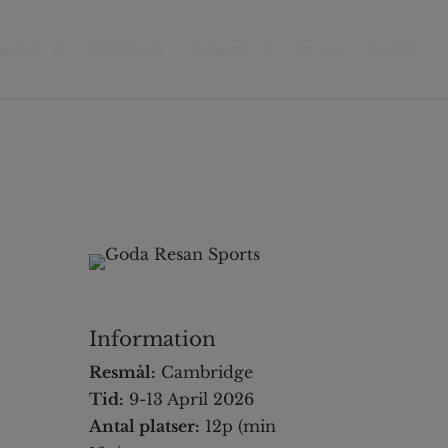
ägenhet
Skräddarsytt
Övrig info
Om oss
Kontakt
Information
Resmål:
Cambridge
Tid:
9-13 April 2026
Antal platser:
12p (min