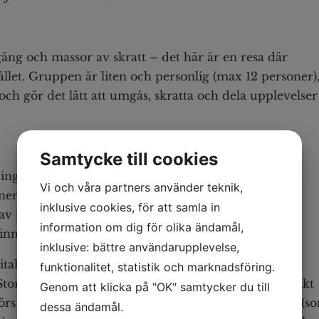
 gäng och massor av skratt – det här är en resa där
llet. Gruppen är liten och personlig (max 12 personer)
ch gör det lätt att umgås, skratta och dela upplevelser
Samtycke till cookies
, ingen hamnar utanför
Vi och våra partners använder teknik,
anerat men utan att kännas styrt
inklusive cookies, för att samla in
av pubar, gin, dart, punting och fotboll
information om dig för olika ändamål,
 minnena uppstår ofta mellan programpunkterna
inklusive: bättre användarupplevelse,
alt inresetillstånd (ETA – Electronic Travel
funktionalitet, statistik och marknadsföring.
 Storbritannien.För resenären innebär det:Obligatoriskt
Genom att klicka på "OK" samtycker du till
örs online eller via appGäller för kortare turistresor (s
dessa ändamål.