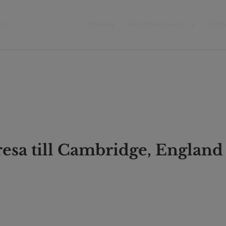
rts
Aktuella resor
Bokning
Genomförda resor
Hyr l
 Goda Resan Sports april -26
resa
till Cambridge, England