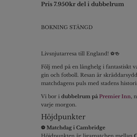
Pris 7.950kr del i dubbelrum
BOKNING STÄNGD
Livsnjutarresa till England! ⚽️🍻
Följ med på en långhelg i fantastiskt 
gin och fotboll. Resan är skräddarsy
matchdagens puls med stadens historis
Vi bor i
dubbelrum på
Premier Inn
, 
varje morgon.
Höjdpunkter
⚽ Matchdag i Cambridge
Höjdpunkten är ligamatchen mellan