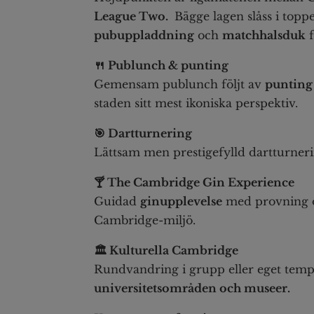
League Two.
Bägge lagen slåss i topp
pubuppladdning
och
matchhalsduk
f
🍴 Publunch & punting
Gemensam publunch följt av
punting
staden sitt mest ikoniska perspektiv.
🎯 Dartturnering
Lättsam men prestigefylld dartturneri
🍸 The Cambridge Gin Experience
Guidad
ginupplevelse
med provning och
Cambridge-miljö.
🏛️ Kulturella Cambridge
Rundvandring i grupp eller eget temp
universitetsområden och museer.