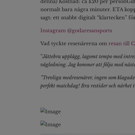
denna) Kostnad: ca £20 per personGiltig
normalt bara några minuter. ETA kopplas
sagt: ett snabbt digitalt “klartecken” fö
Instagram @godaresansports
Vad tyckte resenärerna om
resan till 
”
Jättebra upplägg, lagomt tempo med intress
vägledning. Jag kommer att följa med nästa
”Trevliga medresenärer, ingen som klagade.
perfekt matchdag! Bra restider och närhet ti