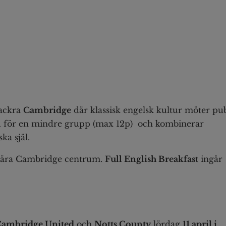
vackra
Cambridge
där klassisk engelsk kultur möter pub
dd för en mindre grupp (max 12p) och kombinerar
ka själ.
nära Cambridge centrum.
Full English Breakfast
ingår
Cambridge United
och
Notts County
lördag
11 april i